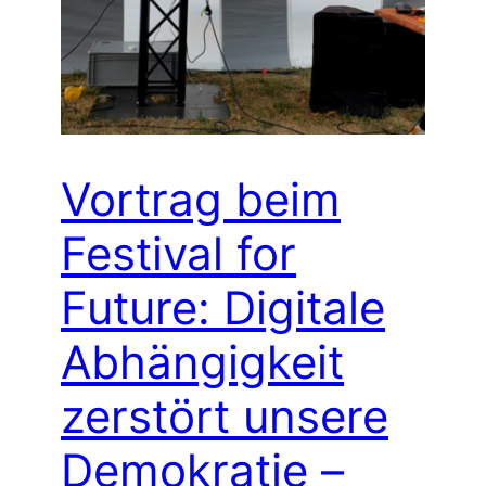
Vortrag beim
Festival for
Future: Digitale
Abhängigkeit
zerstört unsere
Demokratie –