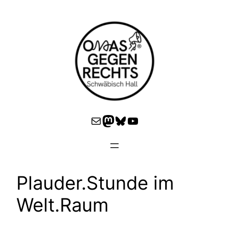
Zum
Inhalt
springen
E-Mail
Mastodon
Bluesky
YouTube
Plauder.Stunde im
Welt.Raum