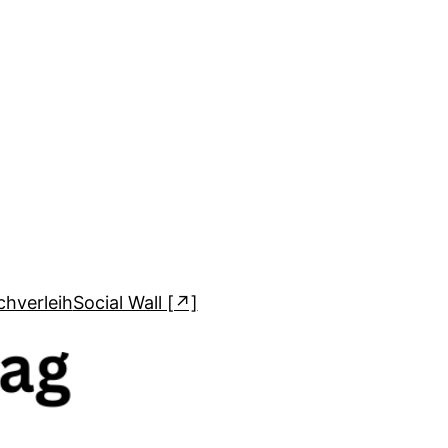
hverleih
Social Wall [↗]