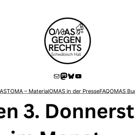
E-Mail
Mastodon
Bluesky
YouTube
AST
OMA – Material
OMAS in der Presse
FAQ
OMAS Buc