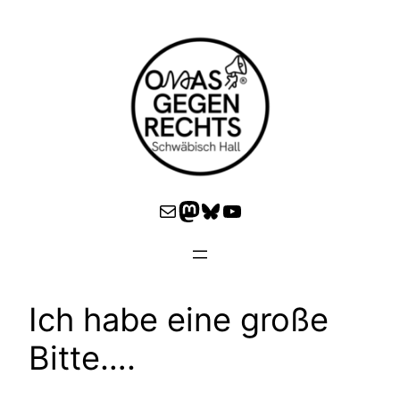
Zum
Inhalt
springen
E-Mail
Mastodon
Bluesky
YouTube
Ich habe eine große
Bitte….