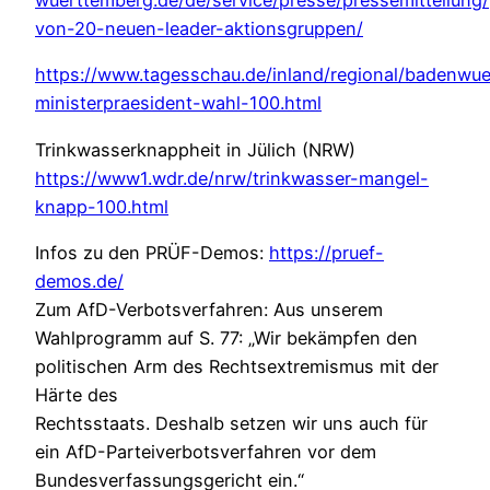
wuerttemberg.de/de/service/presse/pressemitteilung/
von-20-neuen-leader-aktionsgruppen/
https://www.tagesschau.de/inland/regional/badenwu
ministerpraesident-wahl-100.html
Trinkwasserknappheit in Jülich (NRW)
https://www1.wdr.de/nrw/trinkwasser-mangel-
knapp-100.html
Infos zu den PRÜF-Demos:
https://pruef-
demos.de/
Zum AfD-Verbotsverfahren: Aus unserem
Wahlprogramm auf S. 77: „Wir bekämpfen den
politischen Arm des Rechtsextremismus mit der
Härte des
Rechtsstaats. Deshalb setzen wir uns auch für
ein AfD-Parteiverbotsverfahren vor dem
Bundesverfassungsgericht ein.“