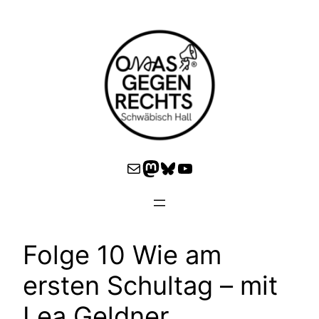
Zum
Inhalt
springen
E-Mail
Mastodon
Bluesky
YouTube
Folge 10 Wie am
ersten Schultag – mit
Lea Geldner