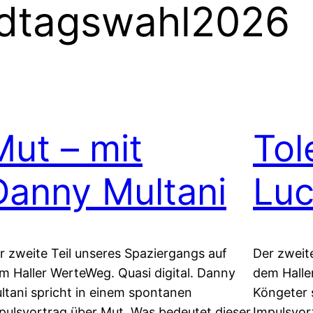
dtagswahl2026
Mut – mit
Tol
Danny Multani
Luc
r zweite Teil unseres Spaziergangs auf
Der zweit
m Haller WerteWeg. Quasi digital. Danny
dem Halle
ltani spricht in einem spontanen
Köngeter 
pulsvortrag über Mut. Was bedeutet dieser
Impulsvor