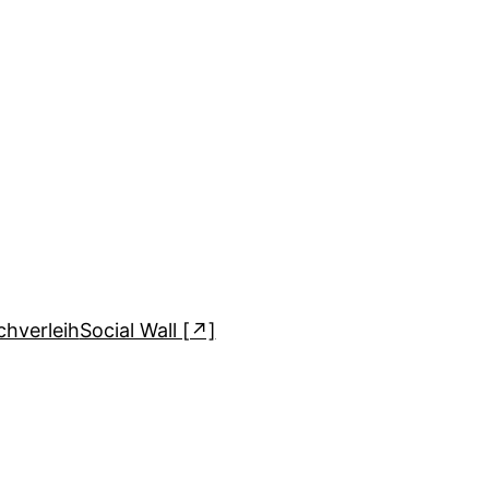
hverleih
Social Wall [↗]