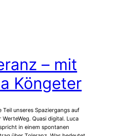
eranz – mit
a Köngeter
e Teil unseres Spaziergangs auf
r WerteWeg. Quasi digital. Luca
spricht in einem spontanen
trag über Toleranz. Was bedeutet