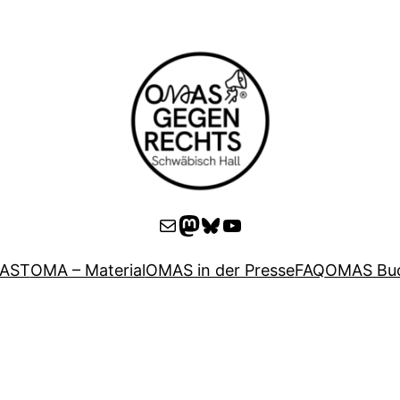
E-Mail
Mastodon
Bluesky
YouTube
AST
OMA – Material
OMAS in der Presse
FAQ
OMAS Buc